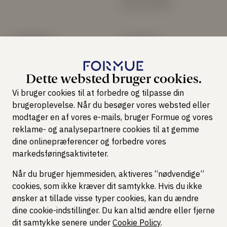
Cyber security
Indsigt
Social
Bevare & udvikle
LinkedIn
Dette websted bruger cookies.
Vi bruger cookies til at forbedre og tilpasse din
brugeroplevelse. Når du besøger vores websted eller
Download
modtager en af vores e-mails, bruger Formue og vores
reklame- og analysepartnere cookies til at gemme
App Store
dine onlinepræferencer og forbedre vores
Google Play
markedsføringsaktiviteter.
Når du bruger hjemmesiden, aktiveres “nødvendige”
cookies, som ikke kræver dit samtykke. Hvis du ikke
ønsker at tillade visse typer cookies, kan du ændre
dine cookie-indstillinger. Du kan altid ændre eller fjerne
dit samtykke senere under
Cookie Policy
.
Formue Danmark, filial af Formue Norge AS, Bredgade 33, 2. sal 1260